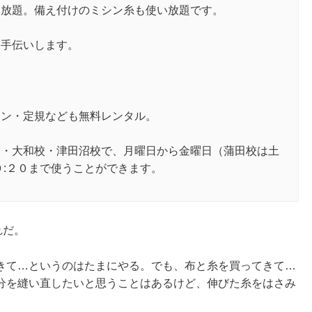
い放題。備え付けのミシン糸も使い放題です。
お手伝いします。
ロン・定規なども無料レンタル。
校・大和校・津田沼校で、月曜日から金曜日（蒲田校は土
０:２０まで使うことができます。
れだ。
きて…というのはたまにやる。でも、布と糸を買ってきて…
分を縫い直したいと思うことはあるけど、伸びた糸をはさみ