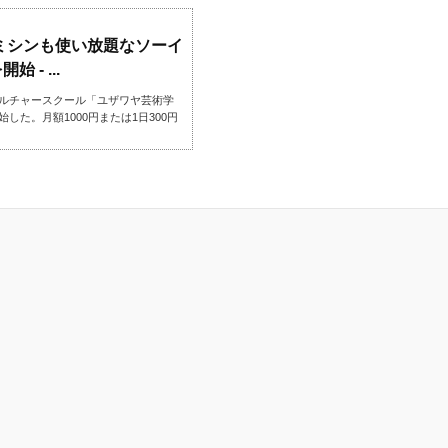
でミシンも使い放題なソーイ
- ...
ルチャースクール「ユザワヤ芸術学
た。月額1000円または1日300円