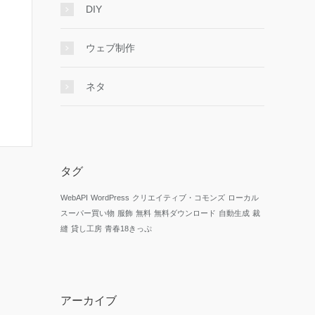
DIY
ウェブ制作
ネタ
タグ
WebAPI
WordPress
クリエイティブ・コモンズ
ローカル
スーパー買い物
服飾
無料
無料ダウンロード
自動生成
裁
縫
貸し工房
青春18きっぷ
アーカイブ