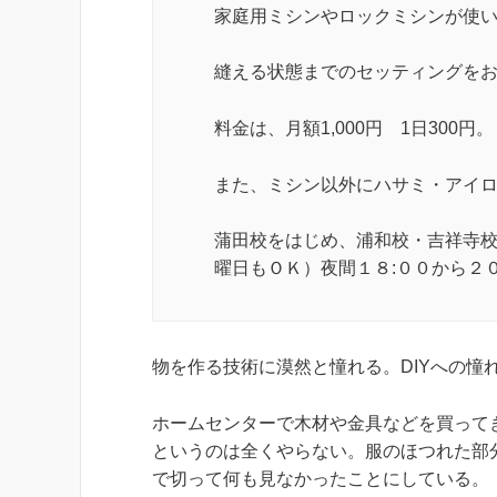
家庭用ミシンやロックミシンが使
縫える状態までのセッティングを
料金は、月額1,000円 1日300円。
また、ミシン以外にハサミ・アイ
蒲田校をはじめ、浦和校・吉祥寺
曜日もＯＫ）夜間１８:００から２
物を作る技術に漠然と憧れる。DIYへの憧
ホームセンターで木材や金具などを買って
というのは全くやらない。服のほつれた部
で切って何も見なかったことにしている。