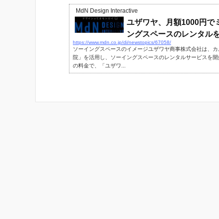
MdN Design Interactive
ユザワヤ、月額1000円
ングスペースのレンタルを開始 
https://www.mdn.co.jp/di/newstopics/67058/
ソーイングスペースのイメージユザワヤ商事株式会社は、カ
院」を活用し、ソーイングスペースのレンタルサービスを開始し
の料金で、「ユザワ...