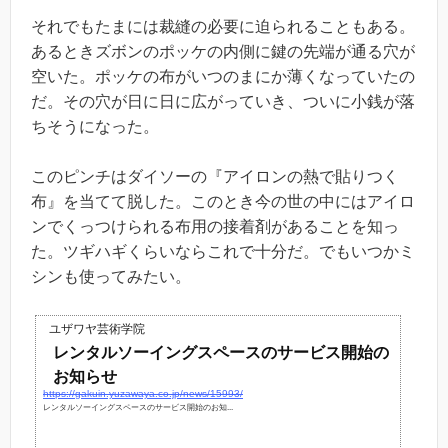
それでもたまには裁縫の必要に迫られることもある。
あるときズボンのポッケの内側に鍵の先端が通る穴が
空いた。ポッケの布がいつのまにか薄くなっていたの
だ。その穴が日に日に広がっていき、ついに小銭が落
ちそうになった。
このピンチはダイソーの『アイロンの熱で貼りつく
布』を当てて脱した。このとき今の世の中にはアイロ
ンでくっつけられる布用の接着剤があることを知っ
た。ツギハギくらいならこれで十分だ。でもいつかミ
シンも使ってみたい。
ユザワヤ芸術学院
レンタルソーイングスペースのサービス開始の
お知らせ
https://gakuin.yuzawaya.co.jp/news/15993/
レンタルソーイングスペースのサービス開始のお知...