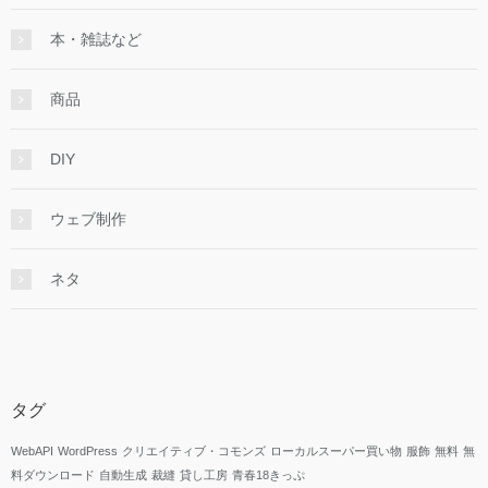
本・雑誌など
商品
DIY
ウェブ制作
ネタ
タグ
WebAPI
WordPress
クリエイティブ・コモンズ
ローカルスーパー買い物
服飾
無料
無
料ダウンロード
自動生成
裁縫
貸し工房
青春18きっぷ