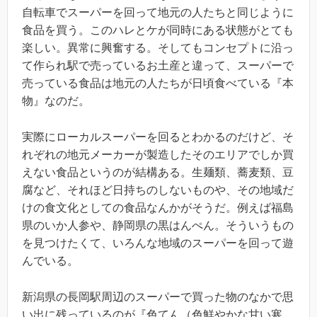
自転車でスーパーを回って地元の人たちと同じように
食品を買う。このハレとケが同時にある状態がとても
楽しい。異常に興奮する。そしてもコンセプトに沿っ
て作られ駅で売っているお土産と違って、スーパーで
売っている食品は地元の人たちが日頃食べている『本
物』なのだ。
実際にローカルスーパーを回るとわかるのだけど、そ
れぞれの地元メーカーが製造したそのエリアでしか買
えない食品というのが結構ある。生麺類、蕎麦類、豆
腐など、それほど日持ちのしないものや、その地域だ
けの食文化としての食品なんかがそうだ。例えば福島
県のいか人参や、静岡県の黒はんぺん。そういうもの
を見つけたくて、いろんな地域のスーパーを回って遊
んでいる。
新潟県の長岡駅周辺のスーパーで買った物のなかで思
い出に残っているのが『色てん（色鮮やかな甘い寒