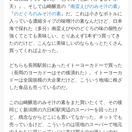
天）』。そして山崎醸造の『
南蛮えびのみそ汁の素
』
『
のどぐろのみそ汁の素
』だ。これは小さなボトルに
入っている濃縮タイプの味噌汁の素なんだけど、日本
海で採れた（多分）南蛮えびやのどぐろの味の個性が
強くてとても美味しい。とりあえず1本ずつ買ってき
たのだけど、こんなに美味しいのならもっとたくさん
買ってくればよかった。
どちらも長岡駅前にあったイトーヨーカドーで買った
（長岡のヨーカドーはその後潰れた）。イトーヨーカ
ドーは全国規模の大企業だけど、こういう地域に根ざ
した食品も売っているのだ。
この山崎醸造のみそ汁の素をまた買いたくて、その後
同じく新潟県の六日町駅周辺のスーパーを回ったけ
ど、残念ながらどこにも置いてなかった。ネットでも
売っているけど、こういうのは現地のスーパーで地元
の人たちに混じってレジに並び買うのが楽しいのだ。